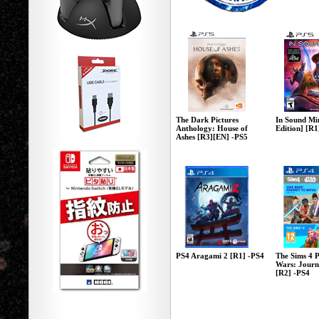
The Dark Pictures
In Sound Mi
Anthology: House of
Edition] [R1
Ashes [R3][EN] -PS5
PS4 Aragami 2 [R1] -PS4
The Sims 4 P
Wars: Journ
[R2] -PS4