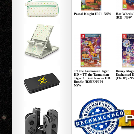
Portal Knight [R2] -NSW
Hot Wheels 
[R2] -NSW
TY the Tasmanian Tiger
Disney Magi
HD + TY the Tasmanian
Enchanted E
Tiger 2: Bush Rescue HD:
[EN/JP] -N
Bundle [R2][EN/JP] -
NSW